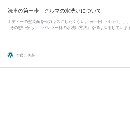
洗車の第一歩 クルマの水洗いについて
ボディーの塗装面を極力キズにしたくない。 何十回、何百回、、
その想いから、『バケツ一杯の水洗い方法』を僕は採用しています
洗
続きを読む
車
の
第
齊藤〇美装
一
歩
ク
ル
マ
の
水
洗
い
に
つ
い