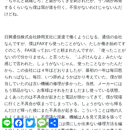
「ちゃんと就職しろ」と親からくぎを刺されたが、うつ病が再発
するくらいなら僕は我が道を行く。不安がないわけじゃないんだ
けどね。
日興通信株式会社静岡支社に派遣で働くようになる。通信の会社
なんですが、僕はFAXすら使ったことがない。たしか働き始めてす
ぐのころ、FAX送っておいてと頼まれたんですが、「使ったことが
ないので分かりません」と言ったら、「ふざけんなよ」みたいな
感じで言われた。しょうがないじゃん、使ったことなかったんだ
から。この会社には４年ほどおりましたが、最初の一年は毎日怒
られっぱなし。毎日、いつ辞めようかばかり考えていた。僕が担
当していたのは古い機械の修理が多かった。当然、メーカーには
もう部品がない。お客様はそれをだましだまし使っている状態。
よくあったのは不具合が起きたと電話が掛かってきて、僕が現場
に行くと不具合が収まってしまっている。しょうがないから帰る
んだけど帰った後にまた不具合が起きる。こういうことは他の人
もよくあるらしい、不思議な現象。機械は人を見て見栄を張って
L
F
T
M
共
いるのかもしれない。最終的には僕にしか出来ない修理方法を編
i
a
w
e
有