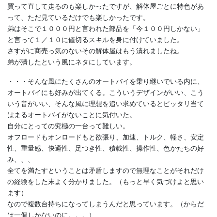
買って直して走るのも楽しかったですが、解体屋ごとに特色があ
って、ただ見ているだけでも楽しかったです。
弟はそこで１０００円と言われた部品を「今１００円しかない」
と言って１／１０に値切るスキルを身に付けていました。
さすがに商売っ気のないその解体屋はもう潰れましたね。
弟が潰したという風にネタにしています。
・・・そんな風にたくさんのオートバイを乗り継いでいる内に、
オートバイにも好みが出てくる。こういうデザインがいい、こう
いう音がいい、そんな風に理想を追い求めているとピッタリ当て
はまるオートバイがないことに気付いた。
自分にとっての究極の一台って難しい。
オフロードもオンロードもと欲張り、加速、トルク、軽さ、安定
性、重量感、快適性、足つき性、積載性、操作性、色かたちの好
み、、、
全てを満たすということは矛盾しますので無理なことがそれだけ
の経験をした末よく分かりました。（もっと早く気づけよと思い
ます）
なので複数台持ちになってしまうんだと思っています。（からだ
は一個しかないのに。。。）