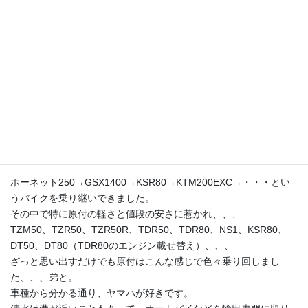
り、見ているうちに自分も欲しくなり免許を取って乗っていた。
そのうち、色々なバイクに乗りたくなり、売っては買いと繰り返
すがお金がそんなにある訳じゃない。幸い、僕が住んでいるのは
港のある清水。当時は解体屋と言われる輸出に出す中古のオート
バイがたくさん置いてある場所がたくさんあった。そこに行って
修理にあんまりお金が掛かりそうのないオートバイを探しては直
して乗るというのを弟とやっていた。中には当てが外れてババを
引いてしまいエライ苦労することもあったのはいい思い出。家の
玄関を酸っぱい匂いのする腐ったガソリンまみれにしてオカンに
怒られたこともあった。
ホーネット250→GSX1400→KSR80→KTM200EXC→・・・とい
うバイクを乗り継いできました。
その中で特に原付の軽さと値段の安さに惹かれ、、、
TZM50、TZR50、TZR50R、TDR50、TDR80、NS1、KSR80、
DT50、DT80（TDR80のエンジン載せ替え）、、、
ざっと思い出すだけでも原付はこんな感じで色々乗り回しまし
た、、、弟と。
車種から分かる通り、ヤマハが好きです。