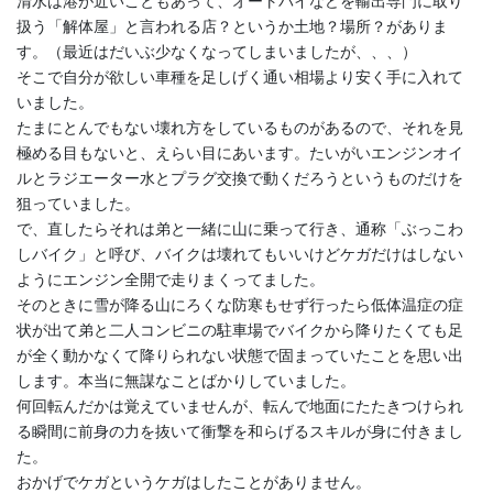
清水は港が近いこともあって、オートバイなどを輸出専門に取り
扱う「解体屋」と言われる店？というか土地？場所？がありま
す。（最近はだいぶ少なくなってしまいましたが、、、）
そこで自分が欲しい車種を足しげく通い相場より安く手に入れて
いました。
たまにとんでもない壊れ方をしているものがあるので、それを見
極める目もないと、えらい目にあいます。たいがいエンジンオイ
ルとラジエーター水とプラグ交換で動くだろうというものだけを
狙っていました。
で、直したらそれは弟と一緒に山に乗って行き、通称「ぶっこわ
しバイク」と呼び、バイクは壊れてもいいけどケガだけはしない
ようにエンジン全開で走りまくってました。
そのときに雪が降る山にろくな防寒もせず行ったら低体温症の症
状が出て弟と二人コンビニの駐車場でバイクから降りたくても足
が全く動かなくて降りられない状態で固まっていたことを思い出
します。本当に無謀なことばかりしていました。
何回転んだかは覚えていませんが、転んで地面にたたきつけられ
る瞬間に前身の力を抜いて衝撃を和らげるスキルが身に付きまし
た。
おかげでケガというケガはしたことがありません。