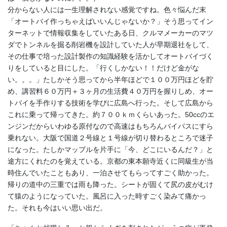
分からない人には一生理解されない感覚ですね。色々悩んだ末
「オートバイ作っちゃえばいいんじゃないか？」そう思ってイン
ターネットで情報収集をしていたある日、クルマメーカーのマツ
ダでトンネルを掘る削岩機を設計していた人が早期退社をして、
その仕事で培った設計製作の知識経験を活かしてオートバイづく
りをしていると目にした。「行くしかない！！だけど金がな
い。。。」たしかそう思ってから半年ほどで１００万円ほどを貯
め、講習料６０万円＋３ヶ月の生活費４０万円を握りしめ、オー
トバイを手作りする技術を学びに広島へ行った。そして広島から
これに乗って帰ってきた。約７００ｋｍくらいあった。50ccのエ
ンジンだからいわゆる原付なので高速はもちろんバイパスにすら
乗れない。大阪で国道２号線と１号線が切り替わるところで迷子
になった。たしかマップルを片手に「今、どこにいるんだ？」と
途方にくれたのを覚えている。京都の東本願寺近くに同級生が当
時住んでいたこともあり、一泊させてもらってすごく助かった。
帰りの道中の三重では雨も降った。シートが固くて尻の皮がむけ
て猿のようになっていた。風呂に入った時すごく染みて痛かっ
た。それも今はいい思い出だ。