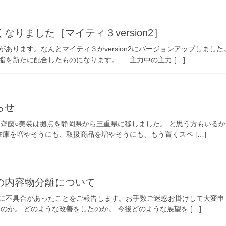
りました［マイティ３version2］
あります。なんとマイティ３がversion2にバージョンアップしまし
脂を新たに配合したものになります。 主力中の主力 […]
らせ
 齊藤○美装は拠点を静岡県から三重県に移しました。 と思う方もいる
在庫を増やそうにも、取扱商品を増やそうにも、もう置くスペ […]
の内容物分離について
に不具合があったことをご報告します。お手数ご迷惑お掛けして大変
のか。 どのような改善をしたのか。 今後どのような展望を […]