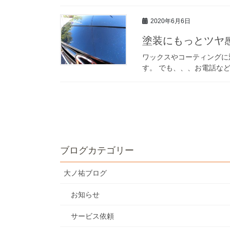
2020年6月6日
塗装にもっとツヤ
ワックスやコーティングに
す。 でも、、、お電話など
投
稿
ナ
ブログカテゴリー
ビ
大ノ祐ブログ
ゲ
お知らせ
ー
サービス依頼