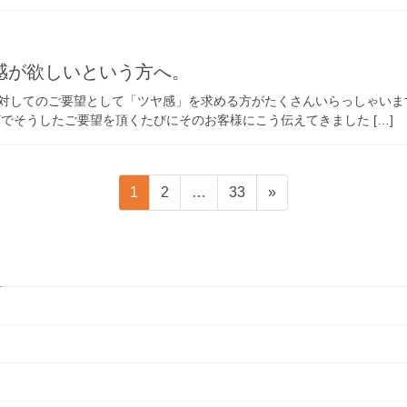
感が欲しいという方へ。
対してのご要望として「ツヤ感」を求める方がたくさんいらっしゃいま
でそうしたご要望を頂くたびにそのお客様にこう伝えてきました […]
固
固
固
1
2
…
33
»
定
定
定
ペ
ペ
ペ
ー
ー
ー
ジ
ジ
ジ