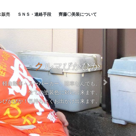
ス販売
ＳＮＳ・連絡手段
齊藤〇美装について
クルマぴかぴか
軽自動車～スーパーカー、旧車なんでも。
Next
全ての塗装色に対応出来ます。
ルぴかぴか！気持ちよくお出かけ出来ます。