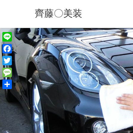
コ
ナ
ン
ビ
齊藤〇美装
テ
ゲ
ン
ー
ツ
シ
へ
ョ
ス
ン
L
キ
に
i
F
ッ
移
n
プ
動
a
T
e
c
w
M
Previous
e
i
e
共
b
t
s
有
o
t
s
o
e
a
k
r
g