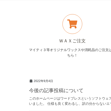
e
ＷＡＸご注文
マイティ３等オリジナルワックスや消耗品のご注文
ちら！
2022年9月4日
今後の記事投稿について
このホームページはワードプレスというソフトウェ
いました。 仕様も良く変わるし、訳の分からないエラ