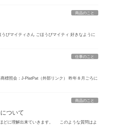
商品のこと
うびマイティさん ごほうびマイティ 好きなように
仕事のこと
商標照会：J-PlatPat（外部リンク） 昨年８月ごろに
商品のこと
問について
くほどに理解出来ていきます。 このような質問はよ